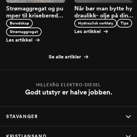
Strømaggregat og pu
Når bør man bytte hy
mper til kriseberedsk
draulikk- olje på dine
ap – kjøp eller leie
Enerpac produkter?
Beredskap
Hydraulisk verktøy
Tips
Les artikkel
Strømaggregat
Les artikkel
Se alle artikler
HILLEVÅG ELEKTRO-DIESEL
Godt utstyr er halve jobben.
STAVANGER
KRISTIANSAND