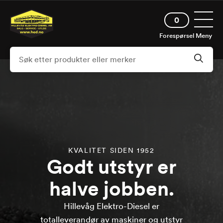
Hopp
Åpne 
til
0
hovedinnhold
Forespørsel
Meny
KVALITET SIDEN 1952
Godt utstyr er
halve jobben.
Hillevåg Elektro-Diesel er
totalleverandør av maskiner og utstyr