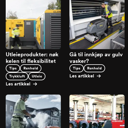
Utleieprodukter: nøk
Gå til innkjøp av gulv
kelen til fleksibilitet
vasker?
Tips
Renhold
Tips
Renhold
Les artikkel
Trykkluft
Utleie
Les artikkel