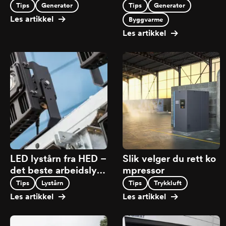
ørker hos HED.
Tips
Generator
Tips
Generator
Les artikkel
Byggvarme
Les artikkel
LED lystårn fra HED –
Slik velger du rett ko
det beste arbeidslys.
mpressor
Kjøp eller leie
Tips
Lystårn
Tips
Trykkluft
Les artikkel
Les artikkel