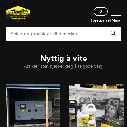
Hopp
Åpne 
til
0
hovedinnhold
Forespørsel
Meny
Nyttig å vite
Artikler som hjelper deg å ta gode valg.