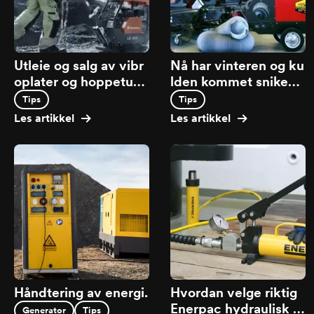
Utleie og salg av vibr
Nå har vinteren og ku
oplater og hoppetuss
lden kommet snikend
er
e!
Tips
Tips
Les artikkel
Les artikkel
Håndtering av energi.
Hvordan velge riktig
Enerpac hydraulisk h
Generator
Tips