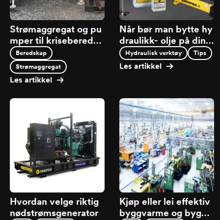
Strømaggregat og pu
Når bør man bytte hy
mper til kriseberedsk
draulikk- olje på dine
ap – kjøp eller leie
Enerpac produkter?
Beredskap
Hydraulisk verktøy
Tips
Les artikkel
Strømaggregat
Les artikkel
Hvordan velge riktig
Kjøp eller lei effektiv
nødstrømsgenerator
byggvarme og byggt