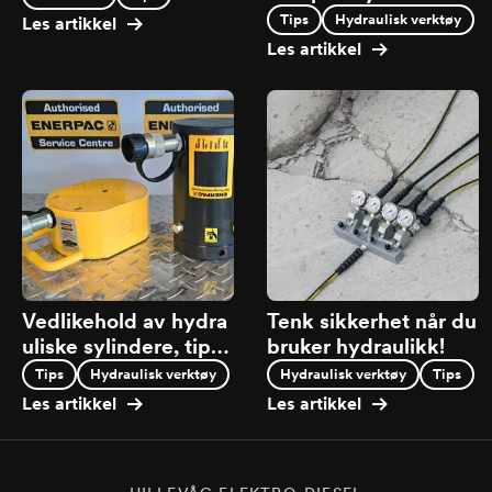
åndpumpe?
Tips
Hydraulisk verktøy
Les artikkel
Les artikkel
Vedlikehold av hydra
Tenk sikkerhet når du
uliske sylindere, tips
bruker hydraulikk!
og nyttige råd
Tips
Hydraulisk verktøy
Hydraulisk verktøy
Tips
Les artikkel
Les artikkel