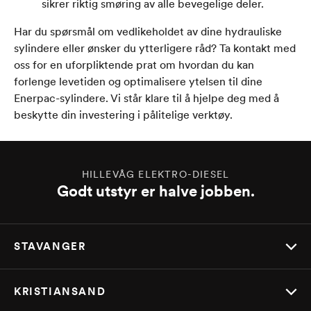
sikrer riktig smøring av alle bevegelige deler.
Har du spørsmål om vedlikeholdet av dine hydrauliske
sylindere eller ønsker du ytterligere råd? Ta kontakt med
oss for en uforpliktende prat om hvordan du kan
forlenge levetiden og optimalisere ytelsen til dine
Enerpac-sylindere. Vi står klare til å hjelpe deg med å
beskytte din investering i pålitelige verktøy.
HILLEVÅG ELEKTRO-DIESEL
Godt utstyr er halve jobben.
STAVANGER
KRISTIANSAND