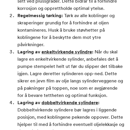
sett ved plussgrader. Dette bidrar til å forhindre
korrosjon og opprettholde optimal ytelse.
Regelmessig tørking:
Tørk av alle koblinger og
skraperinger grundig for å forhindre at oljen
kontamineres. Husk å bruke støvhetter på
koblingene for å beskytte dem mot ytre
påvirkninger.
Lagring av
enkeltvirkende sylindre
:
Når du skal
lagre en enkeltvirkende sylinder, anbefales det å
pumpe stempelet helt ut før du slipper det tilbake
igjen. Lagre deretter sylinderen opp-ned. Dette
sikrer en jevn film av olje langs sylinderveggene og
på pakninger på toppen, noe som er avgjørende
for å bevare tettheten og optimal funksjon.
Lagring av
dobbeltvirkende sylindere
:
Dobbeltvirkende sylindere bør lagres i liggende
posisjon, med koblingene pekende oppover. Dette
hjelper til med å forhindre eventuell oljelekkasje og