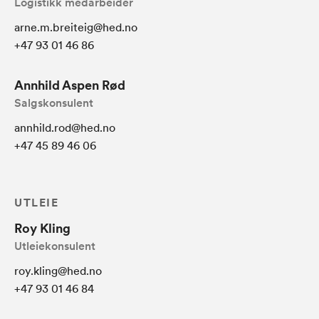
Logistikk medarbeider
arne.m.breiteig@hed.no
+47 93 01 46 86
Annhild Aspen Rød
Salgskonsulent
annhild.rod@hed.no
+47 45 89 46 06
UTLEIE
Roy Kling
Utleiekonsulent
roy.kling@hed.no
+47 93 01 46 84