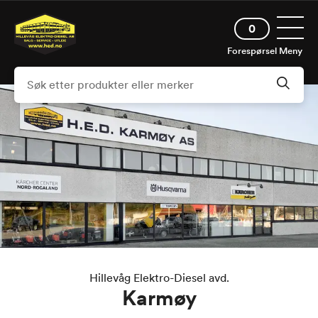
Hopp
Åpne 
til
0
hovedinnhold
Forespørsel
Meny
Hillevåg Elektro-Diesel avd.
Karmøy