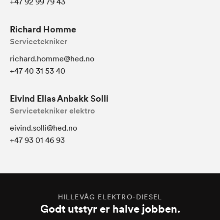
+47 92 99 79 43
Richard Homme
Servicetekniker
richard.homme@hed.no
+47 40 31 53 40
Eivind Elias Anbakk Solli
Servicetekniker elektro
eivind.solli@hed.no
+47 93 01 46 93
HILLEVÅG ELEKTRO-DIESEL
Godt utstyr er halve jobben.