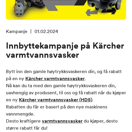
Kampanje
|
01.02.2024
Innbyttekampanje på Kärcher
varmtvannsvasker
Bytt inn den gamle høytrykksvaskeren din, og få rabatt
på en ny
Kärcher varmtvannsvasker
.
Nå kan du ta med den gamle høytrykksvaskeren din,
uavhengig av produsent, til oss og få rabatt når du kjøper
en ny
Kärcher varmtvannsvasker (HDS)
.
Rabatten du får er basert på den nye maskinens
vannmengde.
Desto kraftigere
varmtvannsvasker
du kjøper, desto
større rabatt får du!