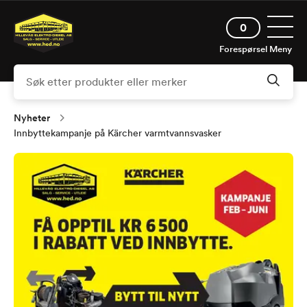
Hopp
Åpne 
til
0
hovedinnhold
Forespørsel
Meny
Nyheter
Innbyttekampanje på Kärcher varmtvannsvasker