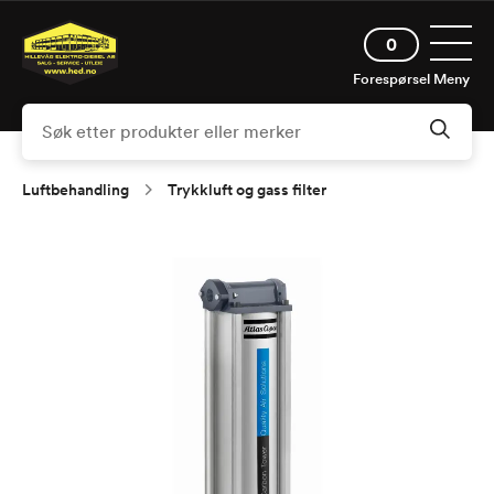
Hopp
Åpne 
til
0
hovedinnhold
Forespørsel
Meny
Luftbehandling
Trykkluft og gass filter