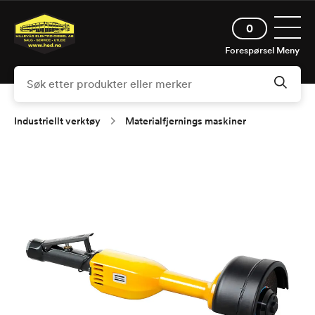
Hopp
Åpne 
til
0
hovedinnhold
Forespørsel
Meny
Industriellt verktøy
Materialfjernings maskiner