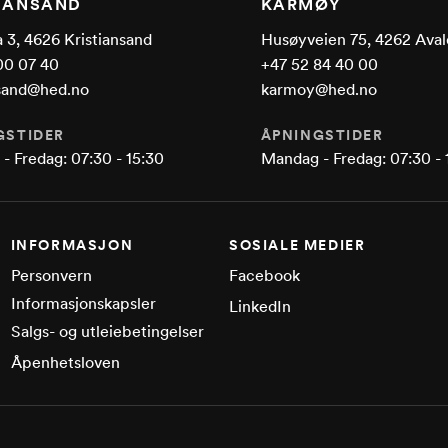
TIANSAND
KARMØY
 3, 4626 Kristiansand
Husøyveien 75, 4262 Aval
00 07 40
+47 52 84 40 00
nsand@hed.no
karmoy@hed.no
GSTIDER
ÅPNINGSTIDER
- Fredag: 07:30 - 15:30
Mandag - Fredag: 07:30 - 
INFORMASJON
SOSIALE MEDIER
Personvern
Facebook
Informasjonskapsler
LinkedIn
Salgs- og utleiebetingelser
Åpenhetsloven