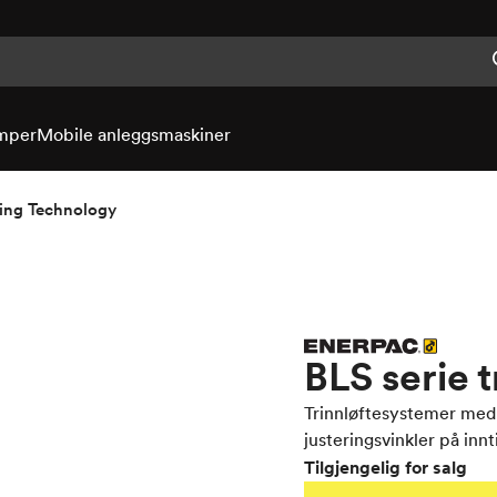
mper
Mobile anleggsmaskiner
ting Technology
BLS serie 
Trinnløftesystemer med
justeringsvinkler på innti
Tilgjengelig for salg