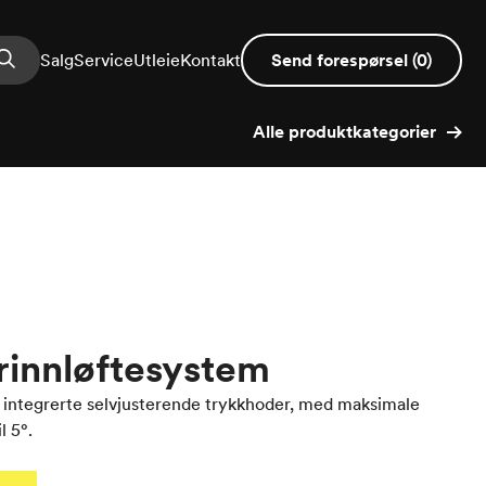
Salg
Service
Utleie
Kontakt
Send forespørsel
(
0
)
Alle produktkategorier
trinnløftesystem
 integrerte selvjusterende trykkhoder, med maksimale
l 5°.