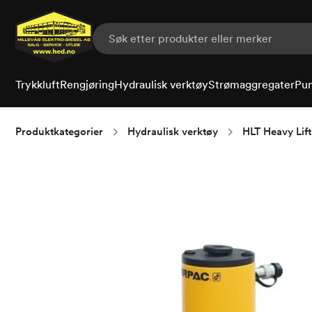
Hopp
til
hovedinnhold
Trykkluft
Rengjøring
Hydraulisk verktøy
Strømaggregater
Pu
Produktkategorier
Hydraulisk verktøy
HLT Heavy Lif