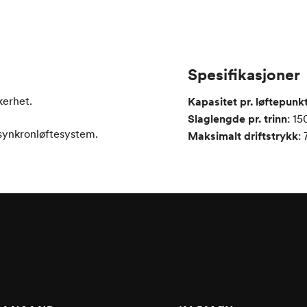
Spesifikasjoner
kerhet.
Kapasitet pr. løftepunk
Slaglengde pr. trinn
:
15
synkronløftesystem.
Maksimalt driftstrykk
: