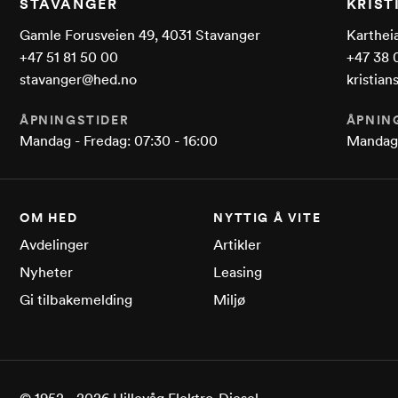
STAVANGER
KRIS
Gamle Forusveien 49, 4031 Stavanger
Kartheia
+47 51 81 50 00
+47 38 
stavanger@hed.no
kristia
ÅPNINGSTIDER
ÅPNIN
Mandag - Fredag: 07:30 - 16:00
Mandag 
OM HED
NYTTIG Å VITE
Avdelinger
Artikler
Nyheter
Leasing
Gi tilbakemelding
Miljø