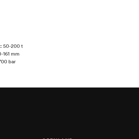
t
:
50-200
t
0-161
mm
700
bar