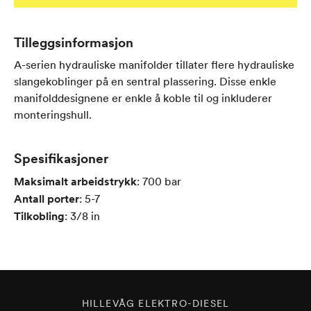
Tilleggsinformasjon
A-serien hydrauliske manifolder tillater flere hydrauliske
slangekoblinger på en sentral plassering. Disse enkle
manifolddesignene er enkle å koble til og inkluderer
monteringshull.
Spesifikasjoner
Maksimalt arbeidstrykk
:
700
bar
Antall porter
:
5-7
Tilkobling
:
3/8
in
HILLEVÅG ELEKTRO-DIESEL