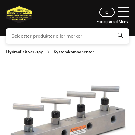
Hopp
Åpne 
til
0
hovedinnhold
Forespørsel
Meny
Hydraulisk verktøy
Systemkomponenter