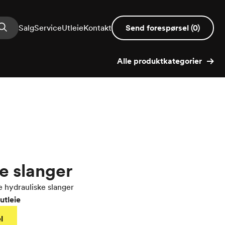
Salg
Service
Utleie
Kontakt
Send forespørsel
(
0
)
Alle produktkategorier
e slanger
e hydrauliske slanger
utleie
l