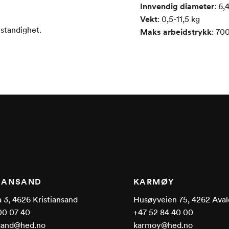
Innvendig diameter
:
6,4
Vekt
:
0,5-11,5
kg
estandighet.
Maks arbeidstrykk
:
70
TIANSAND
KARMØY
 3, 4626 Kristiansand
Husøyveien 75, 4262 Aval
00 07 40
+47 52 84 40 00
nsand@hed.no
karmoy@hed.no