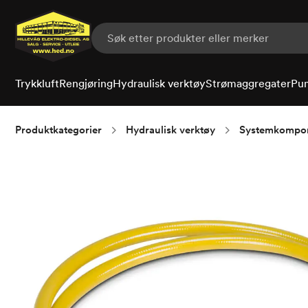
Hopp
til
hovedinnhold
Trykkluft
Rengjøring
Hydraulisk verktøy
Strømaggregater
Pu
Produktkategorier
Hydraulisk verktøy
Systemkompo