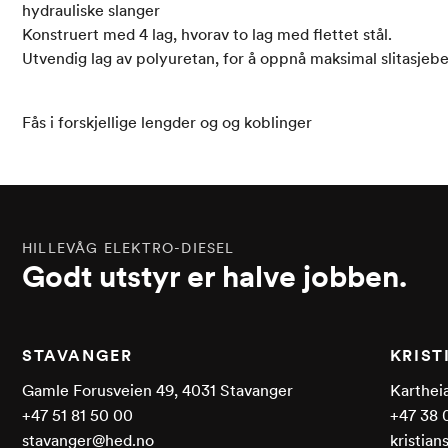
hydrauliske slanger
Konstruert med 4 lag, hvorav to lag med flettet stål.
Utvendig lag av polyuretan, for å oppnå maksimal slitasjeb
Fås i forskjellige lengder og og koblinger
HILLEVÅG ELEKTRO-DIESEL
Godt utstyr er halve jobben.
STAVANGER
KRIS
Gamle Forusveien 49, 4031 Stavanger
Kartheia
+47 51 81 50 00
+47 38 
stavanger@hed.no
kristia