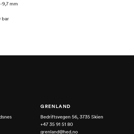
-9,7
mm
0
bar
GRENLAND
dsnes
Bedriftsvegen 56, 3735 Skien
+47 35 91 51 80
grenland@hed.no