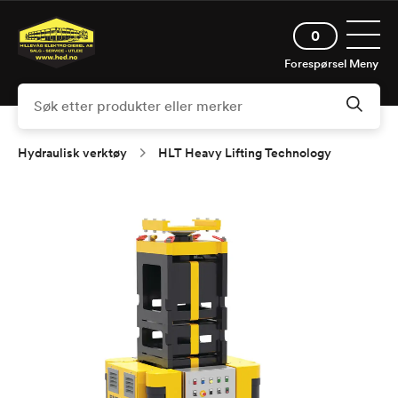
Hopp
Åpne 
til
0
hovedinnhold
Forespørsel
Meny
Hydraulisk verktøy
HLT Heavy Lifting Technology