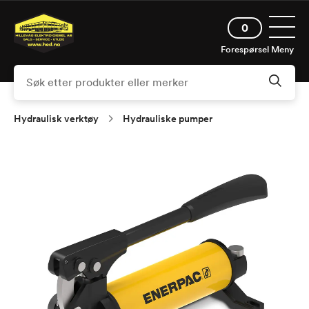
Hopp
Åpne 
til
0
hovedinnhold
Forespørsel
Meny
Hydraulisk verktøy
Hydrauliske pumper