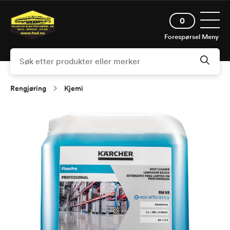
Hopp
Åpne 
til
0
hovedinnhold
Forespørsel
Meny
Rengjøring
Kjemi