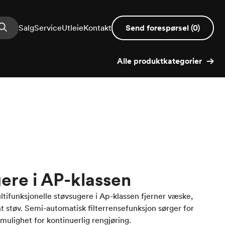
Salg
Service
Utleie
Kontakt
Send forespørsel
(
0
)
Alle produktkategorier
ere i AP-klassen
ltifunksjonelle støvsugere i Ap-klassen fjerner væske,
nt støv. Semi-automatisk filterrensefunksjon sørger for
ulighet for kontinuerlig rengjøring.