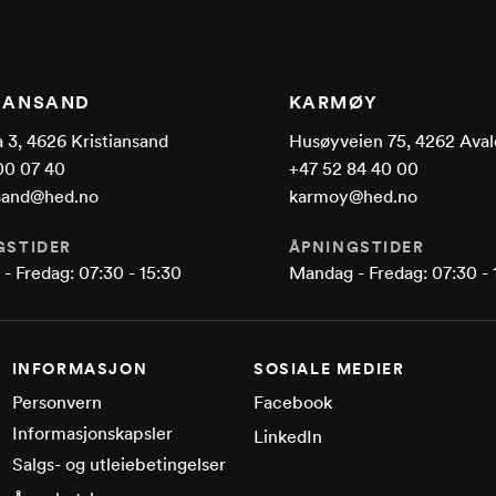
TIANSAND
KARMØY
 3, 4626 Kristiansand
Husøyveien 75, 4262 Aval
00 07 40
+47 52 84 40 00
nsand@hed.no
karmoy@hed.no
GSTIDER
ÅPNINGSTIDER
- Fredag: 07:30 - 15:30
Mandag - Fredag: 07:30 - 
INFORMASJON
SOSIALE MEDIER
Personvern
Facebook
Informasjonskapsler
LinkedIn
Salgs- og utleiebetingelser