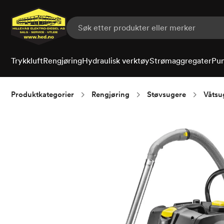
Hopp
til
hovedinnhold
Trykkluft
Rengjøring
Hydraulisk verktøy
Strømaggregater
Pu
Produktkategorier
Rengjøring
Støvsugere
Våtsu