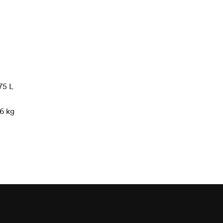
75
L
26
kg