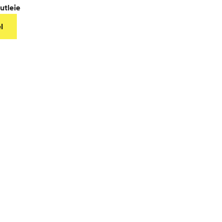
utleie
l