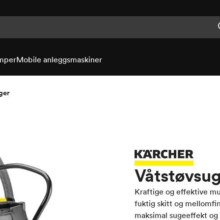
mper
Mobile anleggsmaskiner
ger
Våtstøvsug
Kraftige og effektive mu
fuktig skitt og mellomfi
maksimal sugeeffekt og m