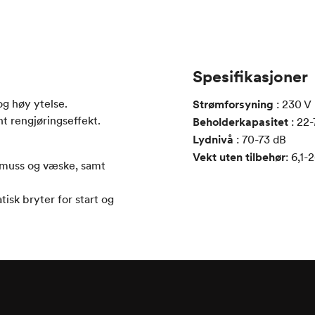
Spesifikasjoner
og høy ytelse.
Strømforsyning
:
230
V
ant rengjøringseffekt.
Beholderkapasitet
:
22-
Lydnivå
:
70-73
dB
Vekt uten tilbehør
:
6,1-
 smuss og væske, samt
isk bryter for start og