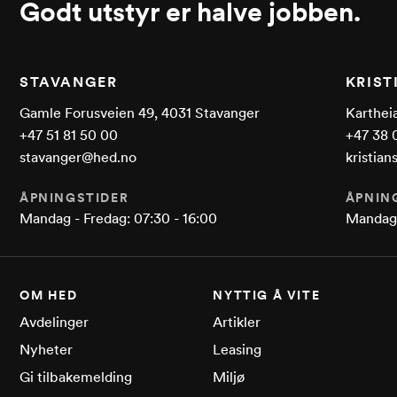
Godt utstyr er halve jobben.
STAVANGER
KRIS
Gamle Forusveien 49, 4031 Stavanger
Kartheia
+47 51 81 50 00
+47 38 
stavanger@hed.no
kristia
ÅPNINGSTIDER
ÅPNIN
Mandag - Fredag: 07:30 - 16:00
Mandag 
OM HED
NYTTIG Å VITE
Avdelinger
Artikler
Nyheter
Leasing
Gi tilbakemelding
Miljø