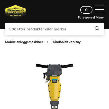
Hopp
Åpne 
til
0
hovedinnhold
Forespørsel
Meny
Mobile anleggsmaskiner
Håndholdt verktøy