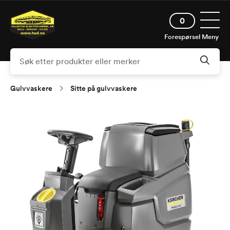
Hopp
Åpne 
til
0
hovedinnhold
Forespørsel
Meny
Gulvvaskere
Sitte på gulvvaskere