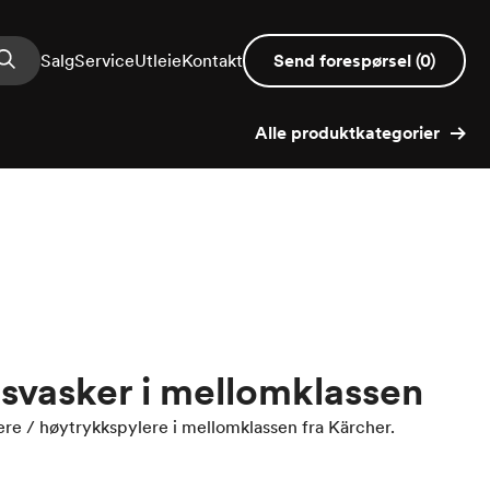
Salg
Service
Utleie
Kontakt
Send forespørsel
(
0
)
Alle produktkategorier
svasker i mellomklassen
ere / høytrykkspylere i mellomklassen fra Kärcher.