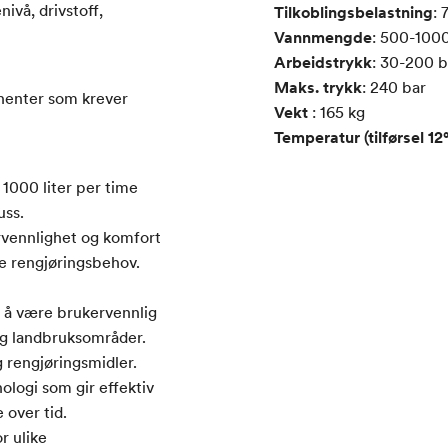
nivå, drivstoff,
Tilkoblingsbelastning
:
7
Vannmengde
:
500-100
Arbeidstrykk
:
30-200
b
Maks. trykk
:
240
bar
ponenter som krever
Vekt
:
165
kg
Temperatur (tilførsel 1
 1000 liter per time
uss.
rvennlighet og komfort
ke rengjøringsbehov.
r å være brukervennlig
 og landbruksområder.
g rengjøringsmidler.
ologi som gir effektiv
 over tid.
r ulike