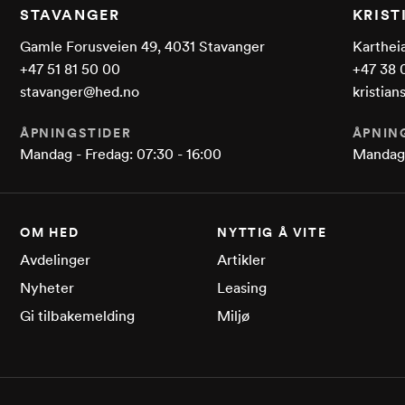
STAVANGER
KRIS
Gamle Forusveien 49, 4031 Stavanger
Kartheia
+47 51 81 50 00
+47 38 
stavanger@hed.no
kristia
ÅPNINGSTIDER
ÅPNIN
Mandag - Fredag: 07:30 - 16:00
Mandag 
OM HED
NYTTIG Å VITE
Avdelinger
Artikler
Nyheter
Leasing
Gi tilbakemelding
Miljø