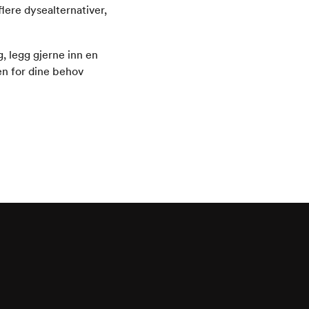
lere dysealternativer,
g, legg gjerne inn en
en for dine behov