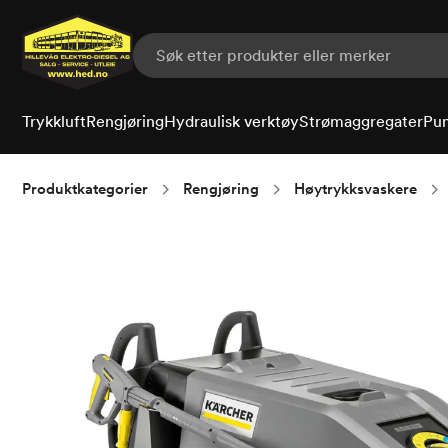
Hopp
til
hovedinnhold
Trykkluft
Rengjøring
Hydraulisk verktøy
Strømaggregater
Pu
Produktkategorier
Rengjøring
Høytrykksvaskere