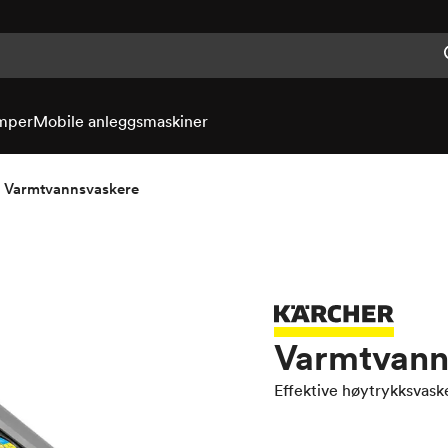
mper
Mobile anleggsmaskiner
Varmtvannsvaskere
Varmtvann
Effektive høytrykksvask