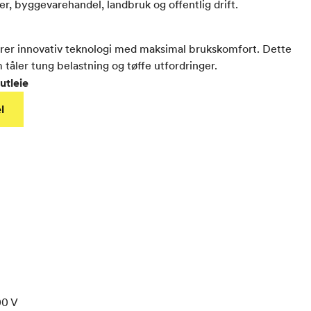
ger, byggevarehandel, landbruk og offentlig drift.
er innovativ teknologi med maksimal brukskomfort. Dette
 tåler tung belastning og tøffe utfordringer.
utleie
l
00
V